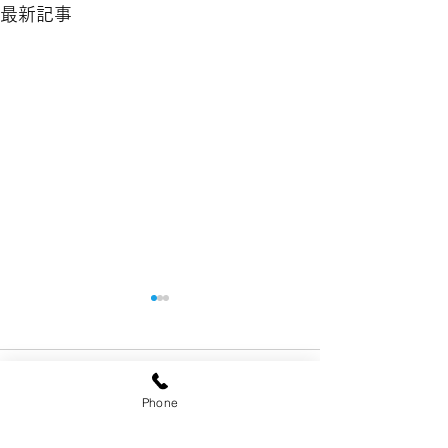
最新記事
当院の「かかりつけ医」
としての取り組みについ
コメント
て（機能強化加算に関す
福永内科神経科医院では、地
Phone
域における「かかりつけ医」
るご案内 2026年6