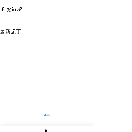
最新記事
台風接近に伴う終了時間
当院の「かかり