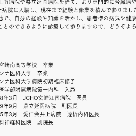
江南病院や県立延岡病院を経て、より専門的に腎臓病
上病院に入職し、現在まで経験と修業を積んで参りまし
の地で、自分の経験や知識を活かし、患者様の病気や健
ことのできるように診療して参りますので、どうぞよ
立宮崎南高等学校 卒業
アンナ医科大学 卒業
アンナ医科大学病院初期臨床修了
学医学部附属病院第一内科 入局
28年3月 JCHO宮崎江南病院 医員
29年9月 県立延岡病院 副医長
和5年3月 愛仁会井上病院 透析内科医長
内科神経科医院 副院長