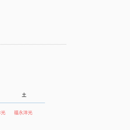
土
洋光
福永洋光