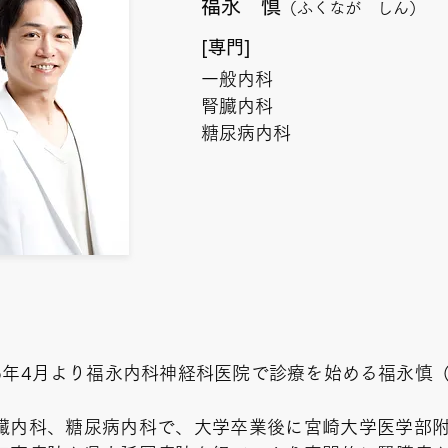
福永 慎
（
ふくなが
​
しん）
[専門]
一般内科
​腎臓内科
糖尿病内科
和5年4月より福永内科神経科医院で診療を始める福永慎
腎臓内科、糖尿病内科で、大学卒業後に宮崎大学医学部