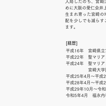
入局したのち、宮崎
めに大阪の愛仁会井
​生まれ育った宮崎
配を少しでも減らす
ます。
[経歴]
平成16年 宮崎県
平成22年 聖マリ
平成24年 聖マリ
​宮崎大
平成25年4月～平成
平成28年4月～平成
平成29年10月～令
令和5年4月 福永