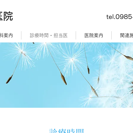
医院
tel.098
科案内
診療時間・担当医
医院案内
関連
​診療時間