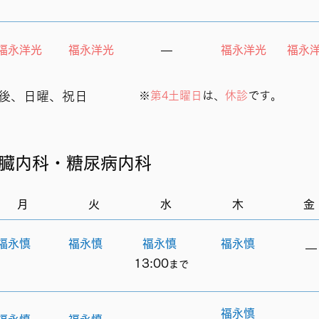
福永洋光
福永洋光
​―
福永洋光
福永
後、日曜、祝日
※
第4土曜日
は、
休診
です。
臓内科・糖尿病内科
月
火
水
木
金
福永慎
福永慎
福永慎
福永慎
​―
13:00
ま
で
福永慎