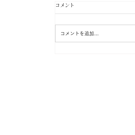
お盆期間の休診日のお知らせ
コメント
今年度は2026年8月13日（木）、
14日（金）、15日（土）がお盆
に伴う休診日となります。8月10
コメントを追加…
日（月）、12日（水）は通常通
り診療しています。また、前の週
の8月7日（金）は内科 福永慎
も診療していますので、受診希望
の方はご来院下さい。 今後とも
福永内科神経科医院をよろしくお
願い致します。